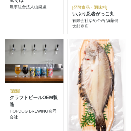
玄そば
農事組合法人山楽里
[発酵食品・調味料]
いぶり忍者がっこ丸
有限会社ゆめ企画 須藤健
太郎商店
[酒類]
クラフトビールOEM製
造
HOPDOG BREWING合同
会社