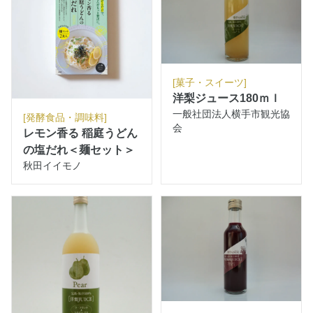
[菓子・スイーツ]
洋梨ジュース180ｍｌ
一般社団法人横手市観光協
[発酵食品・調味料]
会
レモン香る 稲庭うどん
の塩だれ＜麺セット＞
秋田イイモノ