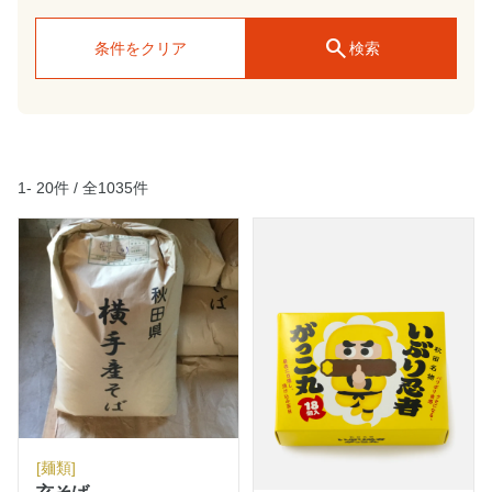
希望小売り価格（税込）
search
条件をクリア
検索
保存温度帯
販売時期
1- 20件 / 全
1035
件
対応サービス
発注リードタイム
賞味期限 / 消費期限
[麺類]